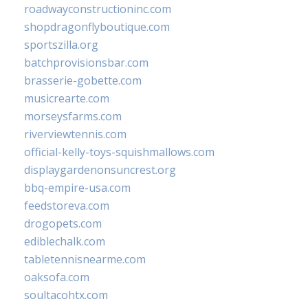
roadwayconstructioninc.com
shopdragonflyboutique.com
sportszilla.org
batchprovisionsbar.com
brasserie-gobette.com
musicrearte.com
morseysfarms.com
riverviewtennis.com
official-kelly-toys-squishmallows.com
displaygardenonsuncrest.org
bbq-empire-usa.com
feedstoreva.com
drogopets.com
ediblechalk.com
tabletennisnearme.com
oaksofa.com
soultacohtx.com