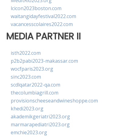
MedItRio2023.org
lcicon2023boston.com
waitangidayfestival2022.com
vacancesscolaires2022.com
MEDIA PARTNER II
isth2022.com
p2b2pabi2023-makassar.com
wocfparis2023.org
sinc2023.com
scdlqatar2022-qa.com
thecolumbiagrill.com
provisionscheeseandwineshoppe.com
khedi2023.org
akademikgeriatri2023.org
marmarapediatri2023.org
emchie2023.org