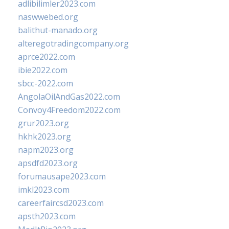
adlibilimler2023.com
naswwebed.org
balithut-manado.org
alteregotradingcompany.org
aprce2022.com
ibie2022.com
sbcc-2022.com
AngolaOilAndGas2022.com
Convoy4Freedom2022.com
grur2023.org
hkhk2023.org
napm2023.org
apsdfd2023.org
forumausape2023.com
imkl2023.com
careerfaircsd2023.com
apsth2023.com