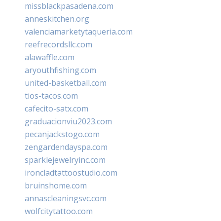
missblackpasadena.com
anneskitchen.org
valenciamarketytaqueria.com
reefrecordsllc.com
alawaffle.com
aryouthfishing.com
united-basketball.com
tios-tacos.com
cafecito-satx.com
graduacionviu2023.com
pecanjackstogo.com
zengardendayspa.com
sparklejewelryinc.com
ironcladtattoostudio.com
bruinshome.com
annascleaningsvc.com
wolfcitytattoo.com