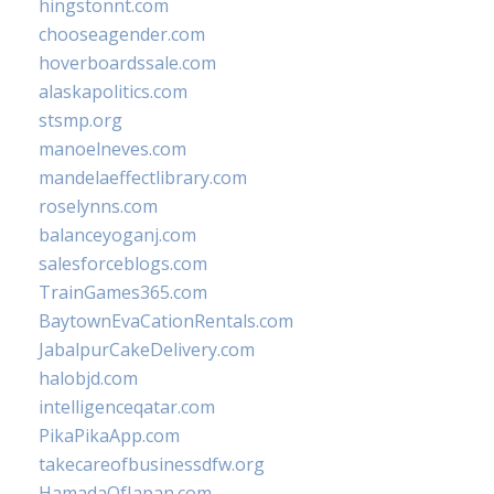
hingstonnt.com
chooseagender.com
hoverboardssale.com
alaskapolitics.com
stsmp.org
manoelneves.com
mandelaeffectlibrary.com
roselynns.com
balanceyoganj.com
salesforceblogs.com
TrainGames365.com
BaytownEvaCationRentals.com
JabalpurCakeDelivery.com
halobjd.com
intelligenceqatar.com
PikaPikaApp.com
takecareofbusinessdfw.org
HamadaOfJapan.com