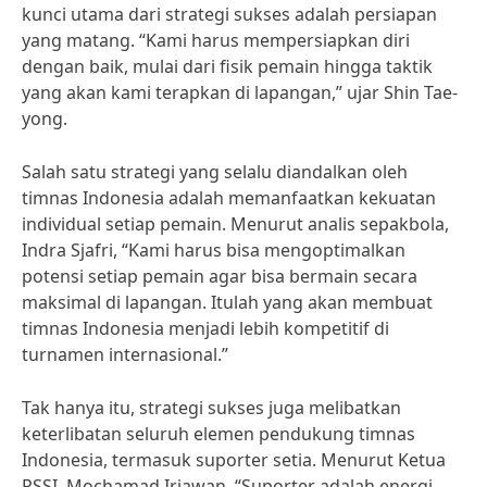
kunci utama dari strategi sukses adalah persiapan
yang matang. “Kami harus mempersiapkan diri
dengan baik, mulai dari fisik pemain hingga taktik
yang akan kami terapkan di lapangan,” ujar Shin Tae-
yong.
Salah satu strategi yang selalu diandalkan oleh
timnas Indonesia adalah memanfaatkan kekuatan
individual setiap pemain. Menurut analis sepakbola,
Indra Sjafri, “Kami harus bisa mengoptimalkan
potensi setiap pemain agar bisa bermain secara
maksimal di lapangan. Itulah yang akan membuat
timnas Indonesia menjadi lebih kompetitif di
turnamen internasional.”
Tak hanya itu, strategi sukses juga melibatkan
keterlibatan seluruh elemen pendukung timnas
Indonesia, termasuk suporter setia. Menurut Ketua
PSSI, Mochamad Iriawan, “Suporter adalah energi