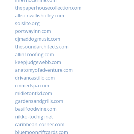
thepaperhousecollection.com
allisonwillisholley.com
solslite.org
portwayinn.com
djmaddogmusic.com
thesoundarchitects.com
allin1roofing.com
keepjudgewebb.com
anatomyofadventure.com
drivancastillo.com
cmmedspa.com
midletontkd.com
gardensandgrills.com
basilfoodwine.com
nikko-tochigi.net
caribbean-corner.com
bluemoongiftcards.com