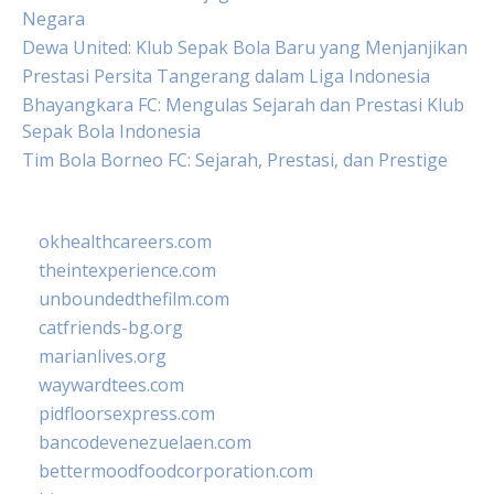
Negara
Dewa United: Klub Sepak Bola Baru yang Menjanjikan
Prestasi Persita Tangerang dalam Liga Indonesia
Bhayangkara FC: Mengulas Sejarah dan Prestasi Klub
Sepak Bola Indonesia
Tim Bola Borneo FC: Sejarah, Prestasi, dan Prestige
okhealthcareers.com
theintexperience.com
unboundedthefilm.com
catfriends-bg.org
marianlives.org
waywardtees.com
pidfloorsexpress.com
bancodevenezuelaen.com
bettermoodfoodcorporation.com