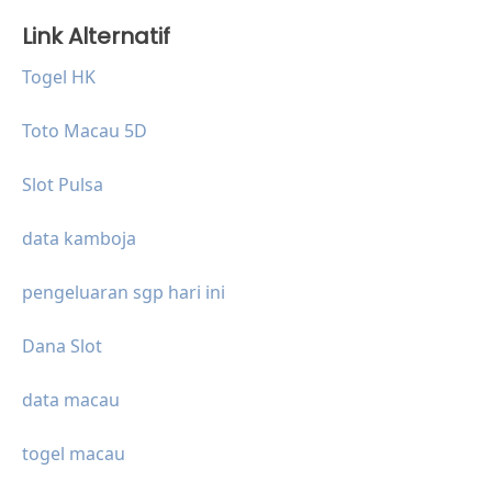
Link Alternatif
Togel HK
Toto Macau 5D
Slot Pulsa
data kamboja
pengeluaran sgp hari ini
Dana Slot
data macau
togel macau