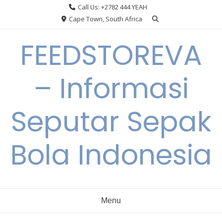
Skip
Call Us: +2782 444 YEAH
to
Cape Town, South Africa
content
FEEDSTOREVA
– Informasi
Seputar Sepak
Bola Indonesia
Menu