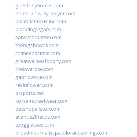
guesttinyhomes.com
home-plow-by-meyer.com
palatelatincuisine.com
blackdoglegacy.com
eatvivahouston.com
thebigshowok.com
chimeandstave.com
greatwallseafoodny.com
theloverose.com
gabriovoice.com
resinflowart.com
p-sports.net
korsairstreetwear.com
petshopallston.com
avenue26tacos.com
topgglasses.com
broadmoornailsspacoloradosprings.com