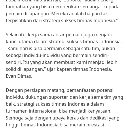
tambahan yang bisa memberikan semangat kepada
pemain di lapangan. Mereka adalah bagian tak
terpisahkan dari strategi sukses timnas Indonesia.”
Selain itu, kerja sama antar pemain juga menjadi
kunci utama dalam strategi sukses timnas Indonesia.
“Kami harus bisa bermain sebagai satu tim, bukan
sebagai individu-individu yang bermain sendiri-
sendiri. Itu yang akan membuat kami menjadi lebih
solid di lapangan,” ujar kapten timnas Indonesia,
Evan Dimas.
Dengan persiapan matang, pemanfaatan potensi
individu, dukungan suporter, dan kerja sama tim yang
baik, strategi sukses timnas Indonesia dalam
turnamen internasional bisa menjadi kenyataan.
Semoga saja dengan upaya keras dan dedikasi yang
tinggi, timnas Indonesia bisa meraih prestasi