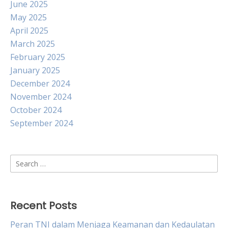
June 2025
May 2025
April 2025
March 2025
February 2025
January 2025
December 2024
November 2024
October 2024
September 2024
Search
for:
Recent Posts
Peran TNI dalam Menjaga Keamanan dan Kedaulatan