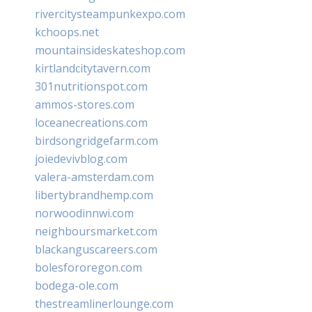
rivercitysteampunkexpo.com
kchoops.net
mountainsideskateshop.com
kirtlandcitytavern.com
301nutritionspot.com
ammos-stores.com
loceanecreations.com
birdsongridgefarm.com
joiedevivblog.com
valera-amsterdam.com
libertybrandhemp.com
norwoodinnwi.com
neighboursmarket.com
blackanguscareers.com
bolesfororegon.com
bodega-ole.com
thestreamlinerlounge.com