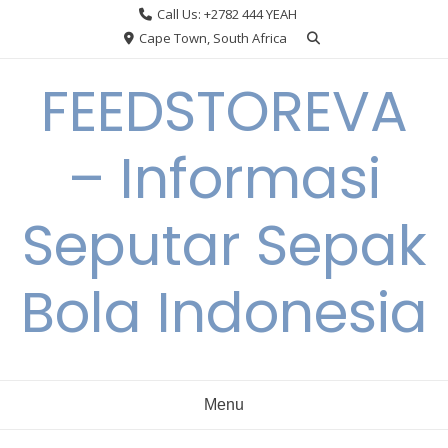
Skip
Call Us: +2782 444 YEAH
to
Cape Town, South Africa
content
FEEDSTOREVA
– Informasi
Seputar Sepak
Bola Indonesia
Menu