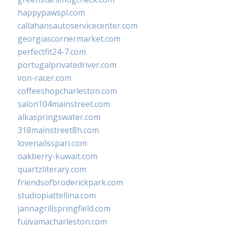
happypawspl.com
callahansautoservicecenter.com
georgiascornermarket.com
perfectfit24-7.com
portugalprivatedriver.com
von-racer.com
coffeeshopcharleston.com
salon104mainstreet.com
alkaspringswater.com
318mainstreet8h.com
lovenailsspari.com
oakberry-kuwait.com
quartzliterary.com
friendsofbroderickpark.com
studiopiattellina.com
jannagrillspringfield.com
fujiyamacharleston.com