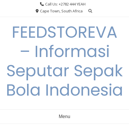
Skip
Call Us: +2782 444 YEAH
to
Cape Town, South Africa
content
FEEDSTOREVA
– Informasi
Seputar Sepak
Bola Indonesia
Menu