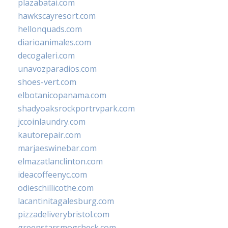
plazabatai.com
hawkscayresort.com
hellonquads.com
diarioanimales.com
decogaleri.com
unavozparadios.com
shoes-vert.com
elbotanicopanama.com
shadyoaksrockportrvpark.com
jccoinlaundry.com
kautorepair.com
marjaeswinebar.com
elmazatlanclinton.com
ideacoffeenyc.com
odieschillicothe.com
lacantinitagalesburg.com
pizzadeliverybristol.com
greenstarsmogcheck.com