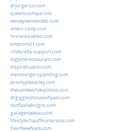
drjorgerico.com
queensushipa.com
wendyweimerdds.com
ameri-camp.com
hrsreceivables.com
empconst1.com
cinderella-support.com
bigpinkrestaurant.com
inspirehuahin.com
memmingerspainting.com
jeremypbeasley.com
thesandwichdepotcos.com
drgiggleshouseofpain.com
hotflashdesigns.com
garagenadeau.com
lifestylechauffeurservice.com
EverNewNails.com