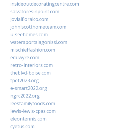
insideoutdecoratingcentre.com
salvatoresinpoint.com
jovialfloralco.com
johnlscotthometeam.com
u-seehomes.com
watersportslagonissi.com
mischieffashion.com
eduwyre.com
retro-interiors.com
theblvd-boise.com
fpet2023.org
e-smart2022.org
ngrc2022.org
leesfamilyfoods.com
lewis-lewis-cpas.com
eleontennis.com
cyetus.com