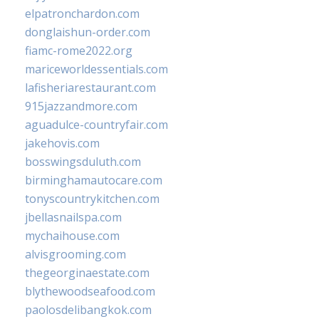
elpatronchardon.com
donglaishun-order.com
fiamc-rome2022.org
mariceworldessentials.com
lafisheriarestaurant.com
915jazzandmore.com
aguadulce-countryfair.com
jakehovis.com
bosswingsduluth.com
birminghamautocare.com
tonyscountrykitchen.com
jbellasnailspa.com
mychaihouse.com
alvisgrooming.com
thegeorginaestate.com
blythewoodseafood.com
paolosdelibangkok.com