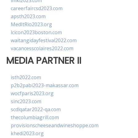
imkl2023.com
careerfaircsd2023.com
apsth2023.com
MedItRio2023.org
lcicon2023boston.com
waitangidayfestival2022.com
vacancesscolaires2022.com
MEDIA PARTNER II
isth2022.com
p2b2pabi2023-makassar.com
wocfparis2023.org
sinc2023.com
scdlqatar2022-qa.com
thecolumbiagrill.com
provisionscheeseandwineshoppe.com
khedi2023.org