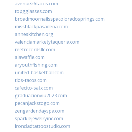
avenue26tacos.com
topgglasses.com
broadmoornailsspacoloradosprings.com
missblackpasadena.com
anneskitchen.org
valenciamarketytaqueria.com
reefrecordsllc.com
alawaffle.com
aryouthfishing.com
united-basketball.com
tios-tacos.com
cafecito-satx.com
graduacionviu2023.com
pecanjackstogo.com
zengardendayspa.com
sparklejewelryinc.com
ironcladtattoostudio.com