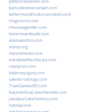
pidfloorsexpress.com
bancodevenezuelaen.com
bettermoodfoodcorporation.com
hingstonnt.com
chooseagender.com
hoverboardssale.com
alaskapolitics.com
stsmp.org
manoelneves.com
mandelaeffectlibrary.com
roselynns.com
balanceyoganj.com
salesforceblogs.com
TrainGames365.com
BaytownEvaCationRentals.com
JabalpurCakeDelivery.com
halobjd.com
intelligenceqatar.com