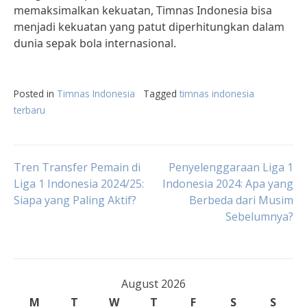
memaksimalkan kekuatan, Timnas Indonesia bisa
menjadi kekuatan yang patut diperhitungkan dalam
dunia sepak bola internasional.
Posted in
Timnas Indonesia
Tagged
timnas indonesia
terbaru
Post
Tren Transfer Pemain di
Penyelenggaraan Liga 1
Liga 1 Indonesia 2024/25:
Indonesia 2024: Apa yang
Siapa yang Paling Aktif?
Berbeda dari Musim
navigation
Sebelumnya?
August 2026
M
T
W
T
F
S
S