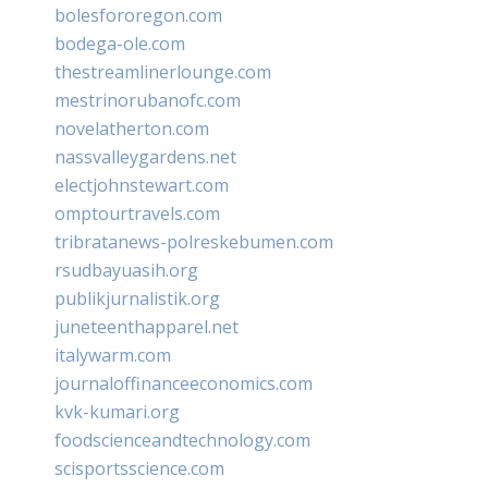
bolesfororegon.com
bodega-ole.com
thestreamlinerlounge.com
mestrinorubanofc.com
novelatherton.com
nassvalleygardens.net
electjohnstewart.com
omptourtravels.com
tribratanews-polreskebumen.com
rsudbayuasih.org
publikjurnalistik.org
juneteenthapparel.net
italywarm.com
journaloffinanceeconomics.com
kvk-kumari.org
foodscienceandtechnology.com
scisportsscience.com