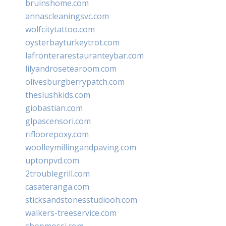
bruinshome.com
annascleaningsvc.com
wolfcitytattoo.com
oysterbayturkeytrot.com
lafronterarestauranteybar.com
lilyandrosetearoom.com
olivesburgberrypatch.com
theslushkids.com
giobastian.com
glpascensori.com
rifloorepoxy.com
woolleymillingandpaving.com
uptonpvd.com
2troublegrill.com
casateranga.com
sticksandstonesstudiooh.com
walkers-treeservice.com
shopmossi.com