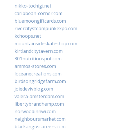
nikko-tochigi.net
caribbean-corner.com
bluemoongiftcards.com
rivercitysteampunkexpo.com
kchoops.net
mountainsideskateshop.com
kirtlandcitytavern.com
301nutritionspot.com
ammos-stores.com
loceanecreations.com
birdsongridgefarm.com
joiedevivblog.com
valera-amsterdam.com
libertybrandhemp.com
norwoodinnwi.com
neighboursmarket.com
blackanguscareers.com