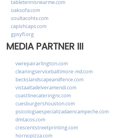
tabletennisnearme.com
oaksofa.com
soultacohtx.com
capishcaps.com
gpsyfl.org
MEDIA PARTNER III
vwrepairarlington.com
cleaningservicebaltimore-md.com
beckslandscapeandfence.com
vistaaltadelveramendi.com
coastlinecateringnc.com
cuesburgershouston.com
psicologiaespecializadaencampeche.com
dmtacos.com
crescentstreetprinting.com
hornopizza.com