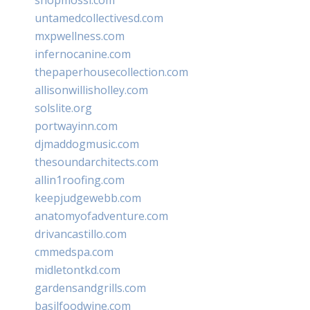
untamedcollectivesd.com
mxpwellness.com
infernocanine.com
thepaperhousecollection.com
allisonwillisholley.com
solslite.org
portwayinn.com
djmaddogmusic.com
thesoundarchitects.com
allin1roofing.com
keepjudgewebb.com
anatomyofadventure.com
drivancastillo.com
cmmedspa.com
midletontkd.com
gardensandgrills.com
basilfoodwine.com