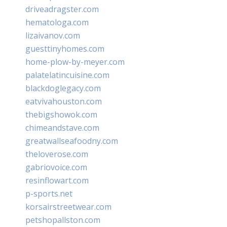
driveadragster.com
hematologa.com
lizaivanov.com
guesttinyhomes.com
home-plow-by-meyer.com
palatelatincuisine.com
blackdoglegacy.com
eatvivahouston.com
thebigshowok.com
chimeandstave.com
greatwallseafoodny.com
theloverose.com
gabriovoice.com
resinflowart.com
p-sports.net
korsairstreetwear.com
petshopallston.com