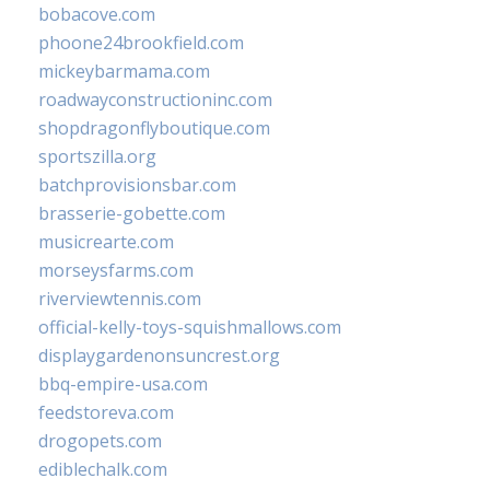
bobacove.com
phoone24brookfield.com
mickeybarmama.com
roadwayconstructioninc.com
shopdragonflyboutique.com
sportszilla.org
batchprovisionsbar.com
brasserie-gobette.com
musicrearte.com
morseysfarms.com
riverviewtennis.com
official-kelly-toys-squishmallows.com
displaygardenonsuncrest.org
bbq-empire-usa.com
feedstoreva.com
drogopets.com
ediblechalk.com