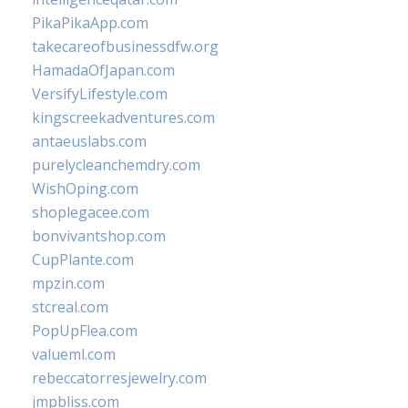
PikaPikaApp.com
takecareofbusinessdfw.org
HamadaOfJapan.com
VersifyLifestyle.com
kingscreekadventures.com
antaeuslabs.com
purelycleanchemdry.com
WishOping.com
shoplegacee.com
bonvivantshop.com
CupPlante.com
mpzin.com
stcreal.com
PopUpFlea.com
valueml.com
rebeccatorresjewelry.com
jmpbliss.com