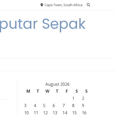
Cape Town, South Africa
eputar Sepak
August 2026
M
T
W
T
F
S
S
1
2
3
4
5
6
7
8
9
10
11
12
13
14
15
16