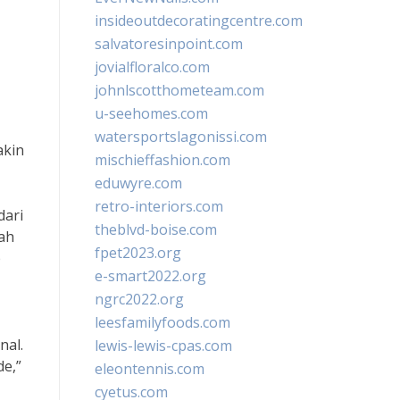
insideoutdecoratingcentre.com
salvatoresinpoint.com
jovialfloralco.com
johnlscotthometeam.com
u-seehomes.com
watersportslagonissi.com
akin
mischieffashion.com
eduwyre.com
retro-interiors.com
dari
theblvd-boise.com
lah
fpet2023.org
p
e-smart2022.org
ngrc2022.org
leesfamilyfoods.com
nal.
lewis-lewis-cpas.com
de,”
eleontennis.com
cyetus.com