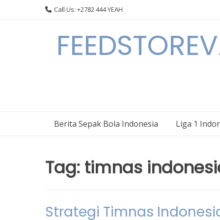
Skip
Call Us: +2782 444 YEAH
to
content
FEEDSTOREVA
Berita Sepak Bola Indonesia
Liga 1 Indo
Tag:
timnas indonesi
Strategi Timnas Indonesi