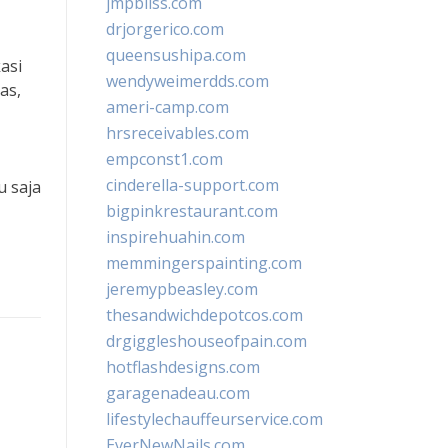
jmpbliss.com
drjorgerico.com
queensushipa.com
asi
wendyweimerdds.com
as,
ameri-camp.com
hrsreceivables.com
empconst1.com
cinderella-support.com
u saja
bigpinkrestaurant.com
inspirehuahin.com
memmingerspainting.com
jeremypbeasley.com
thesandwichdepotcos.com
drgiggleshouseofpain.com
hotflashdesigns.com
garagenadeau.com
lifestylechauffeurservice.com
EverNewNails.com