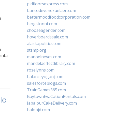
pidfloorsexpress.com
bancodevenezuelaen.com
bettermoodfoodcorporation.com
i
hingstonnt.com
chooseagender.com
hoverboardssale.com
alaskapolitics.com
h
stsmp.org
enta
manoelneves.com
mandelaeffectlibrary.com
roselynns.com
balanceyoganj.com
salesforceblogs.com
TrainGames365.com
BaytownEvaCationRentals.com
la
JabalpurCakeDelivery.com
halobjd.com