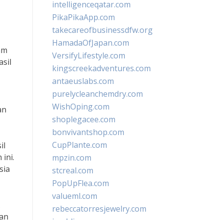
intelligenceqatar.com
PikaPikaApp.com
takecareofbusinessdfw.org
HamadaOfJapan.com
am
VersifyLifestyle.com
sil
kingscreekadventures.com
antaeuslabs.com
purelycleanchemdry.com
WishOping.com
an
shoplegacee.com
bonvivantshop.com
CupPlante.com
il
ini.
mpzin.com
sia
stcreal.com
PopUpFlea.com
valueml.com
.
rebeccatorresjewelry.com
gan