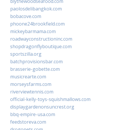
blythewoodseafood.com
paolosdelibangkok.com
bobacove.com
phoone24brookfield.com
mickeybarmama.com
roadwayconstructioninc.com
shopdragonflyboutique.com
sportszilla.org
batchprovisionsbar.com
brasserie-gobette.com
musicrearte.com
morseysfarms.com
riverviewtennis.com
official-kelly-toys-squishmallows.com
displaygardenonsuncrest.org
bbq-empire-usa.com
feedstoreva.com
drogopets.com