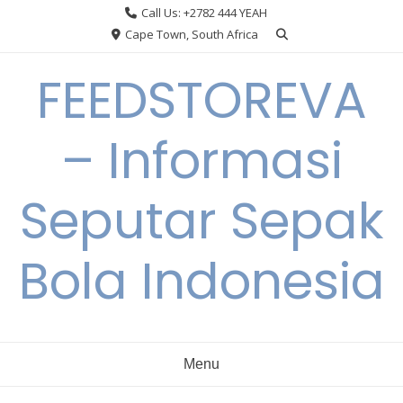
Skip
Call Us: +2782 444 YEAH
to
Cape Town, South Africa
content
FEEDSTOREVA
– Informasi
Seputar Sepak
Bola Indonesia
Menu