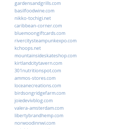
gardensandgrills.com
basilfoodwine.com
nikko-tochigi.net
caribbean-corner.com
bluemoongiftcards.com
rivercitysteampunkexpo.com
kchoops.net
mountainsideskateshop.com
kirtlandcitytavern.com
301nutritionspot.com
ammos-stores.com
loceanecreations.com
birdsongridgefarm.com
joiedevivblog.com
valera-amsterdam.com
libertybrandhemp.com
norwoodinnwi.com