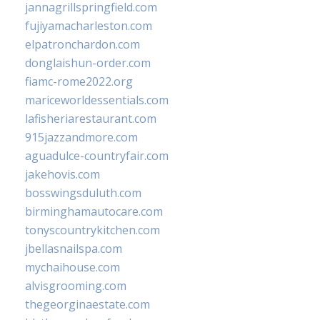
jannagrillspringfield.com
fujiyamacharleston.com
elpatronchardon.com
donglaishun-order.com
fiamc-rome2022.org
mariceworldessentials.com
lafisheriarestaurant.com
915jazzandmore.com
aguadulce-countryfair.com
jakehovis.com
bosswingsduluth.com
birminghamautocare.com
tonyscountrykitchen.com
jbellasnailspa.com
mychaihouse.com
alvisgrooming.com
thegeorginaestate.com