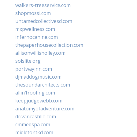
walkers-treeservice.com
shopmossi.com
untamedcollectivesd.com
mxpwellness.com
infernocanine.com
thepaperhousecollection.com
allisonwillisholley.com
solslite.org
portwayinn.com
djmaddogmusic.com
thesoundarchitects.com
allin1roofing.com
keepjudgewebb.com
anatomyofadventure.com
drivancastillo.com
cmmedspa.com
midletontkd.com