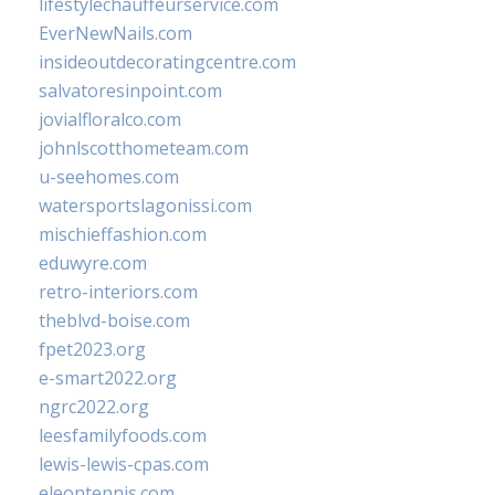
lifestylechauffeurservice.com
EverNewNails.com
insideoutdecoratingcentre.com
salvatoresinpoint.com
jovialfloralco.com
johnlscotthometeam.com
u-seehomes.com
watersportslagonissi.com
mischieffashion.com
eduwyre.com
retro-interiors.com
theblvd-boise.com
fpet2023.org
e-smart2022.org
ngrc2022.org
leesfamilyfoods.com
lewis-lewis-cpas.com
eleontennis.com