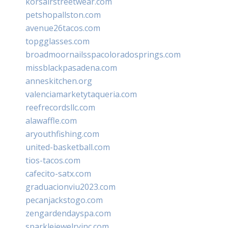
korsairstreetwear.com
petshopallston.com
avenue26tacos.com
topgglasses.com
broadmoornailsspacoloradosprings.com
missblackpasadena.com
anneskitchen.org
valenciamarketytaqueria.com
reefrecordsllc.com
alawaffle.com
aryouthfishing.com
united-basketball.com
tios-tacos.com
cafecito-satx.com
graduacionviu2023.com
pecanjackstogo.com
zengardendayspa.com
sparklejewelryinc.com