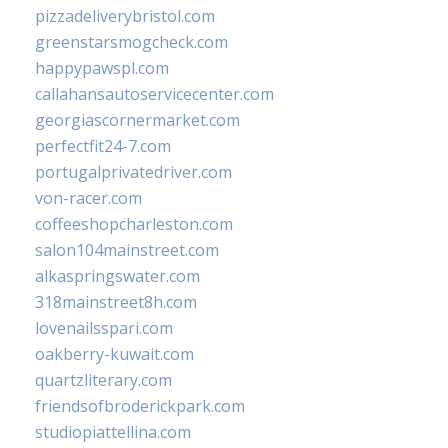
pizzadeliverybristol.com
greenstarsmogcheck.com
happypawspl.com
callahansautoservicecenter.com
georgiascornermarket.com
perfectfit24-7.com
portugalprivatedriver.com
von-racer.com
coffeeshopcharleston.com
salon104mainstreet.com
alkaspringswater.com
318mainstreet8h.com
lovenailsspari.com
oakberry-kuwait.com
quartzliterary.com
friendsofbroderickpark.com
studiopiattellina.com