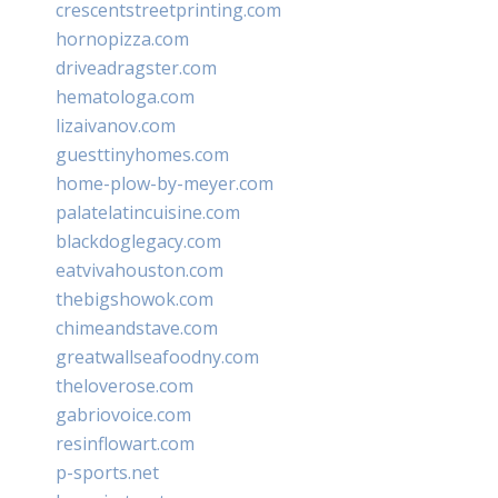
crescentstreetprinting.com
hornopizza.com
driveadragster.com
hematologa.com
lizaivanov.com
guesttinyhomes.com
home-plow-by-meyer.com
palatelatincuisine.com
blackdoglegacy.com
eatvivahouston.com
thebigshowok.com
chimeandstave.com
greatwallseafoodny.com
theloverose.com
gabriovoice.com
resinflowart.com
p-sports.net