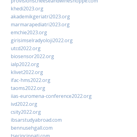
provisionscheeseandwineshoppe.com
khedi2023.org
akademikgeriatri2023.org
marmarapediatri2023.org
emchie2023.org
girisimselradyoloji2022.org
utcd2022.org
biosensor2022.org
ialp2022.org
klivet2022.org
ifac-hms2022.org
taoms2022.org
iias-euromena-conference2022.org
ivd2022.org
csity2022.org
ibsarstudyabroad.com
bennusehgall.com
tsecincinnati.com