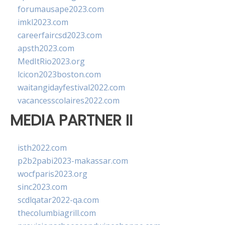
forumausape2023.com
imkl2023.com
careerfaircsd2023.com
apsth2023.com
MedItRio2023.org
lcicon2023boston.com
waitangidayfestival2022.com
vacancesscolaires2022.com
MEDIA PARTNER II
isth2022.com
p2b2pabi2023-makassar.com
wocfparis2023.org
sinc2023.com
scdlqatar2022-qa.com
thecolumbiagrill.com