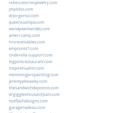
rebeccatorresjewelry.com
jmpbliss.com
drjorgerico.com
queensushipa.com
wendyweimerdds.com
ameri-camp.com
hrsreceivables.com
empconst1.com
cinderella-support.com
bigpinkrestaurant.com
inspirehuahin.com
memmingerspainting.com
jeremypbeasley.com
thesandwichdepotcos.com
drgiggleshouseofpain.com
hotflashdesigns.com
garagenadeau.com