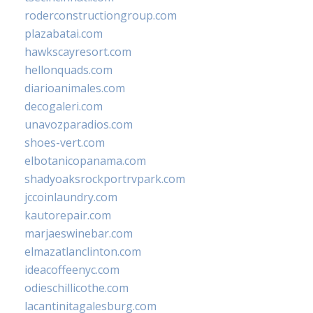
roderconstructiongroup.com
plazabatai.com
hawkscayresort.com
hellonquads.com
diarioanimales.com
decogaleri.com
unavozparadios.com
shoes-vert.com
elbotanicopanama.com
shadyoaksrockportrvpark.com
jccoinlaundry.com
kautorepair.com
marjaeswinebar.com
elmazatlanclinton.com
ideacoffeenyc.com
odieschillicothe.com
lacantinitagalesburg.com