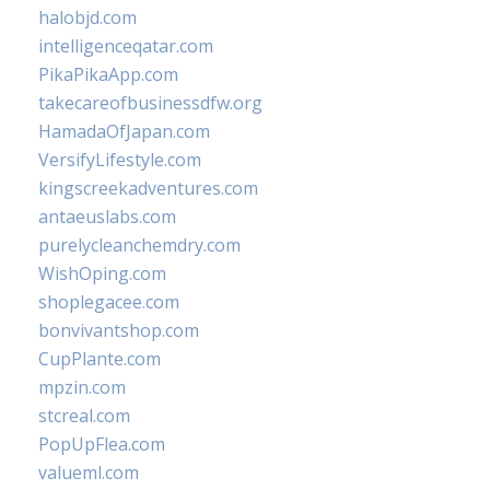
halobjd.com
intelligenceqatar.com
PikaPikaApp.com
takecareofbusinessdfw.org
HamadaOfJapan.com
VersifyLifestyle.com
kingscreekadventures.com
antaeuslabs.com
purelycleanchemdry.com
WishOping.com
shoplegacee.com
bonvivantshop.com
CupPlante.com
mpzin.com
stcreal.com
PopUpFlea.com
valueml.com