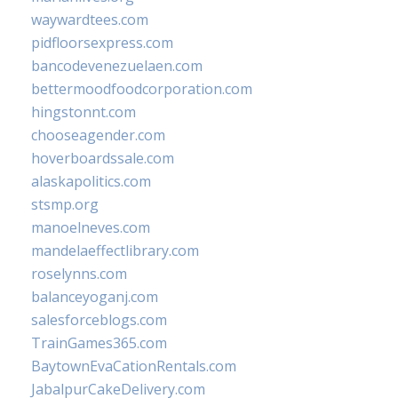
waywardtees.com
pidfloorsexpress.com
bancodevenezuelaen.com
bettermoodfoodcorporation.com
hingstonnt.com
chooseagender.com
hoverboardssale.com
alaskapolitics.com
stsmp.org
manoelneves.com
mandelaeffectlibrary.com
roselynns.com
balanceyoganj.com
salesforceblogs.com
TrainGames365.com
BaytownEvaCationRentals.com
JabalpurCakeDelivery.com