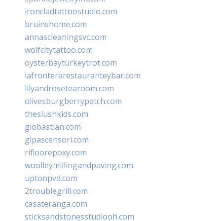
ironcladtattoostudio.com
bruinshome.com
annascleaningsvc.com
wolfcitytattoo.com
oysterbayturkeytrot.com
lafronterarestauranteybar.com
lilyandrosetearoom.com
olivesburgberrypatch.com
theslushkids.com
giobastian.com
glpascensori.com
rifloorepoxy.com
woolleymillingandpaving.com
uptonpvd.com
2troublegrill.com
casateranga.com
sticksandstonesstudiooh.com