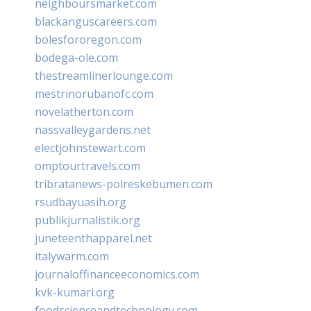
neighboursmarket.com
blackanguscareers.com
bolesfororegon.com
bodega-ole.com
thestreamlinerlounge.com
mestrinorubanofc.com
novelatherton.com
nassvalleygardens.net
electjohnstewart.com
omptourtravels.com
tribratanews-polreskebumen.com
rsudbayuasih.org
publikjurnalistik.org
juneteenthapparel.net
italywarm.com
journaloffinanceeconomics.com
kvk-kumari.org
foodscienceandtechnology.com