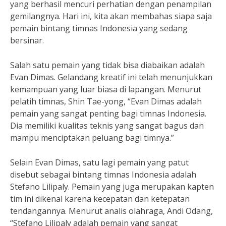
yang berhasil mencuri perhatian dengan penampilan
gemilangnya. Hari ini, kita akan membahas siapa saja
pemain bintang timnas Indonesia yang sedang
bersinar.
Salah satu pemain yang tidak bisa diabaikan adalah
Evan Dimas. Gelandang kreatif ini telah menunjukkan
kemampuan yang luar biasa di lapangan. Menurut
pelatih timnas, Shin Tae-yong, “Evan Dimas adalah
pemain yang sangat penting bagi timnas Indonesia.
Dia memiliki kualitas teknis yang sangat bagus dan
mampu menciptakan peluang bagi timnya.”
Selain Evan Dimas, satu lagi pemain yang patut
disebut sebagai bintang timnas Indonesia adalah
Stefano Lilipaly. Pemain yang juga merupakan kapten
tim ini dikenal karena kecepatan dan ketepatan
tendangannya. Menurut analis olahraga, Andi Odang,
“Stefano Lilipaly adalah pemain yang sangat