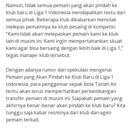
Namun, tidak semua pemain yang akan pindah ke
klub baru di Liga 1 Indonesia mendapatkan restu dari
semua pihak. Beberapa klub dikabarkan menolak
melepas pemainnya ke klub pesaing di kompetisi.
“Kami tidak akan melepaskan pemain kami ke klub
lain di musim ini. Kami ingin mempertahankan skuat
kami agar bisa bersaing dengan lebih baik di Liga 1,”
tegas manajer klub tersebut.
Dengan adanya rumor dan spekulasi mengenai
Pemain yang Akan Pindah ke Klub Baru di Liga 1
Indonesia, para penggemar sepak bola Tanah Air
tentu akan terus memperhatikan perkembangan
transfer pemain di musim ini. Siapakah pemain yang
akhirnya benar-benar akan pindah ke klub baru? Kita
tunggu saja kabar resminya dari klub dan agen
pemain terkait.