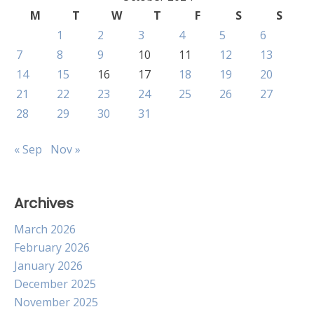
M
T
W
T
F
S
S
1
2
3
4
5
6
7
8
9
10
11
12
13
14
15
16
17
18
19
20
21
22
23
24
25
26
27
28
29
30
31
« Sep
Nov »
Archives
March 2026
February 2026
January 2026
December 2025
November 2025