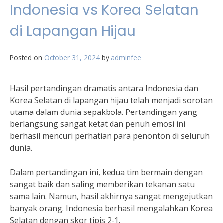
Indonesia vs Korea Selatan
di Lapangan Hijau
Posted on
October 31, 2024
by
adminfee
Hasil pertandingan dramatis antara Indonesia dan
Korea Selatan di lapangan hijau telah menjadi sorotan
utama dalam dunia sepakbola. Pertandingan yang
berlangsung sangat ketat dan penuh emosi ini
berhasil mencuri perhatian para penonton di seluruh
dunia.
Dalam pertandingan ini, kedua tim bermain dengan
sangat baik dan saling memberikan tekanan satu
sama lain. Namun, hasil akhirnya sangat mengejutkan
banyak orang. Indonesia berhasil mengalahkan Korea
Selatan dengan skor tipis 2-1.