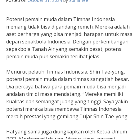
Posted on
October 31, 2024
by
adminfee
Potensi pemain muda dalam Timnas Indonesia
memang tidak bisa dipandang remeh. Mereka adalah
aset berharga yang bisa menjadi harapan untuk masa
depan sepakbola Indonesia. Dengan perkembangan
sepakbola Tanah Air yang semakin pesat, potensi
pemain muda pun semakin terlihat jelas.
Menurut pelatih Timnas Indonesia, Shin Tae-yong,
potensi pemain muda dalam timnas sangatlah besar.
Dia percaya bahwa para pemain muda bisa menjadi
andalan tim di masa mendatang. “Mereka memiliki
kualitas dan semangat juang yang tinggi. Saya yakin
potensi mereka bisa membawa Timnas Indonesia
meraih prestasi yang gemilang,” ujar Shin Tae-yong.
Hal yang sama juga diungkapkan oleh Ketua Umum