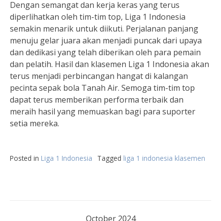
Dengan semangat dan kerja keras yang terus
diperlihatkan oleh tim-tim top, Liga 1 Indonesia
semakin menarik untuk diikuti. Perjalanan panjang
menuju gelar juara akan menjadi puncak dari upaya
dan dedikasi yang telah diberikan oleh para pemain
dan pelatih. Hasil dan klasemen Liga 1 Indonesia akan
terus menjadi perbincangan hangat di kalangan
pecinta sepak bola Tanah Air. Semoga tim-tim top
dapat terus memberikan performa terbaik dan
meraih hasil yang memuaskan bagi para suporter
setia mereka.
Posted in
Liga 1 Indonesia
Tagged
liga 1 indonesia klasemen
October 2024