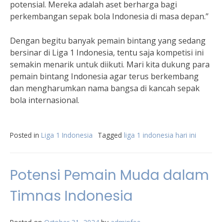
potensial. Mereka adalah aset berharga bagi
perkembangan sepak bola Indonesia di masa depan.”
Dengan begitu banyak pemain bintang yang sedang
bersinar di Liga 1 Indonesia, tentu saja kompetisi ini
semakin menarik untuk diikuti. Mari kita dukung para
pemain bintang Indonesia agar terus berkembang
dan mengharumkan nama bangsa di kancah sepak
bola internasional.
Posted in
Liga 1 Indonesia
Tagged
liga 1 indonesia hari ini
Potensi Pemain Muda dalam
Timnas Indonesia