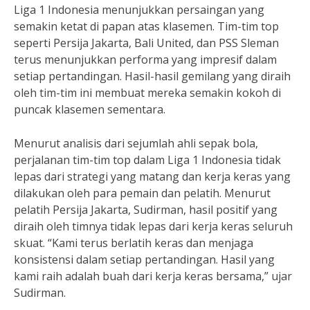
Liga 1 Indonesia menunjukkan persaingan yang
semakin ketat di papan atas klasemen. Tim-tim top
seperti Persija Jakarta, Bali United, dan PSS Sleman
terus menunjukkan performa yang impresif dalam
setiap pertandingan. Hasil-hasil gemilang yang diraih
oleh tim-tim ini membuat mereka semakin kokoh di
puncak klasemen sementara.
Menurut analisis dari sejumlah ahli sepak bola,
perjalanan tim-tim top dalam Liga 1 Indonesia tidak
lepas dari strategi yang matang dan kerja keras yang
dilakukan oleh para pemain dan pelatih. Menurut
pelatih Persija Jakarta, Sudirman, hasil positif yang
diraih oleh timnya tidak lepas dari kerja keras seluruh
skuat. “Kami terus berlatih keras dan menjaga
konsistensi dalam setiap pertandingan. Hasil yang
kami raih adalah buah dari kerja keras bersama,” ujar
Sudirman.