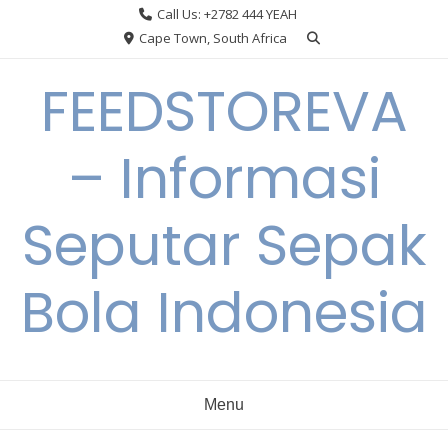
Skip
Call Us: +2782 444 YEAH
to
Cape Town, South Africa
content
FEEDSTOREVA
– Informasi
Seputar Sepak
Bola Indonesia
Menu