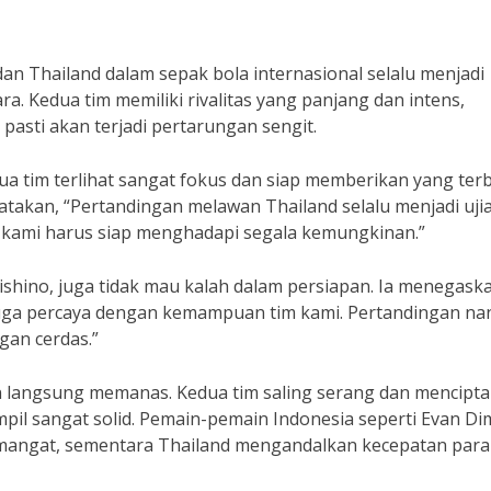
n Thailand dalam sepak bola internasional selalu menjadi
a. Kedua tim memiliki rivalitas yang panjang dan intens,
 pasti akan terjadi pertarungan sengit.
a tim terlihat sangat fokus dan siap memberikan yang terb
atakan, “Pertandingan melawan Thailand selalu menjadi uji
 kami harus siap menghadapi segala kemungkinan.”
Nishino, juga tidak mau kalah dalam persiapan. Ia menegask
ga percaya dengan kemampuan tim kami. Pertandingan nan
gan cerdas.”
n langsung memanas. Kedua tim saling serang dan mencipt
il sangat solid. Pemain-pemain Indonesia seperti Evan Di
emangat, sementara Thailand mengandalkan kecepatan para