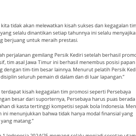
a kita tidak akan melewatkan kisah sukses dan kegagalan ti
 yang selalu dinantikan setiap tahunnya ini selalu menyajik
ng berjuang untuk meraih prestasi.
lah perjalanan gemilang Persik Kediri setelah berhasil prom
if, tim asal Jawa Timur ini berhasil menembus posisi papan
engan tim-tim besar lainnya. Menurut pelatih Persik Kedi
disiplin seluruh pemain di dalam dan di luar lapangan.”
ga terdapat kisah kegagalan tim promosi seperti Persebaya
ngan besar dari suporternya, Persebaya harus puas berada 
han di kasta tertinggi kompetisi sepak bola Indonesia. Me
m ini menunjukkan bahwa tidak hanya modal finansial yang
i yang matang.”
ga 1 Indonesia 2024/25 memang selalu menjadi sorotan uta