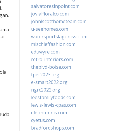
a
salvatoresinpoint.com
.
jovialfloralco.com
gan.
johnlscotthometeam.com
u-seehomes.com
asama
gat
watersportslagonissi.com
mischieffashion.com
eduwyre.com
retro-interiors.com
theblvd-boise.com
ola
fpet2023.org
e-smart2022.org
ngrc2022.org
leesfamilyfoods.com
lewis-lewis-cpas.com
eleontennis.com
 muda
cyetus.com
bradfordshops.com