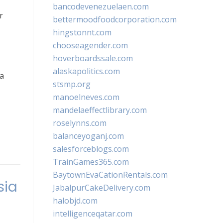
bancodevenezuelaen.com
r
bettermoodfoodcorporation.com
hingstonnt.com
chooseagender.com
hoverboardssale.com
alaskapolitics.com
ma
stsmp.org
manoelneves.com
mandelaeffectlibrary.com
roselynns.com
balanceyoganj.com
salesforceblogs.com
TrainGames365.com
BaytownEvaCationRentals.com
sia
JabalpurCakeDelivery.com
halobjd.com
intelligenceqatar.com