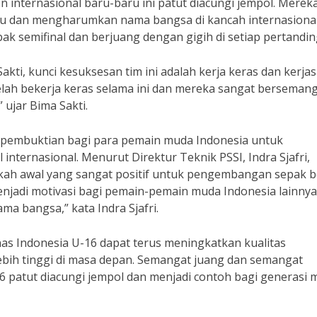
 internasional baru-baru ini patut diacungi jempol. Merek
 dan mengharumkan nama bangsa di kancah internasional
k semifinal dan berjuang dengan gigih di setiap pertandin
kti, kunci kesuksesan tim ini adalah kerja keras dan kerj
elah bekerja keras selama ini dan mereka sangat berseman
ujar Bima Sakti.
g pembuktian bagi para pemain muda Indonesia untuk
internasional. Menurut Direktur Teknik PSSI, Indra Sjafri,
ngkah awal yang sangat positif untuk pengembangan sepak b
menjadi motivasi bagi pemain-pemain muda Indonesia lainnya
a bangsa,” kata Indra Sjafri.
nas Indonesia U-16 dapat terus meningkatkan kualitas
lebih tinggi di masa depan. Semangat juang dan semangat
6 patut diacungi jempol dan menjadi contoh bagi generasi