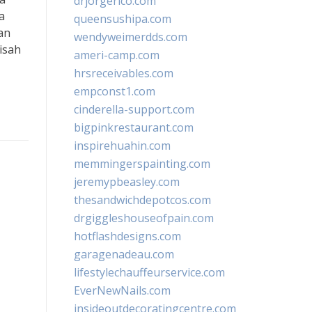
drjorgerico.com
a
queensushipa.com
an
wendyweimerdds.com
isah
ameri-camp.com
hrsreceivables.com
empconst1.com
cinderella-support.com
bigpinkrestaurant.com
inspirehuahin.com
memmingerspainting.com
jeremypbeasley.com
thesandwichdepotcos.com
drgiggleshouseofpain.com
hotflashdesigns.com
garagenadeau.com
lifestylechauffeurservice.com
EverNewNails.com
insideoutdecoratingcentre.com