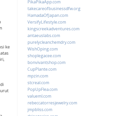
PikaPikaApp.com
takecareofbusinessdfw.org
HamadaOfJapan.com
m
VersifyLifestyle.com
an
kingscreekadventures.com
antaeuslabs.com
purelycleanchemdry.com
osi ke
WishOping.com
 atas
shoplegacee.com
ri,
bonvivantshop.com
CupPlante.com
mpzin.com
stcreal.com
di
PopUpFlea.com
nurut
valueml.com
rebeccatorresjewelry.com
jmpbliss.com
ma