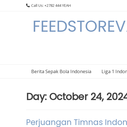
Skip
Call Us: +2782 444 YEAH
to
content
FEEDSTOREVA
Berita Sepak Bola Indonesia
Liga 1 Indo
Day:
October 24, 202
Perjuangan Timnas Indon