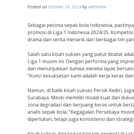
Posted on
October 24, 2024
by
adminfee
Sebagai pecinta sepak bola Indonesia, pastiny
promosi di Liga 1 Indonesia 2024/25. Kompetisi
drama dan cerita menarik dari berbagai tim ya
Salah satu kisah sukses yang patut dicatat ada
Liga 1 musim ini. Dengan performa yang impres
dan menunjukkan bahwa mereka layak bersaing d
“Kunci kesuksesan kami adalah kerja keras dan 
Namun, di balik kisah sukses Persik Kediri, ju
Surabaya. Meski memiliki modal kuat dan duku
zona degradasi dan berjuang keras untuk berta
analis sepak bola, “Kegagalan Persebaya musi
diperlukan, tetapi juga konsistensi dan strateg
Kisah sukses dan kegagalan tim promosi di Li