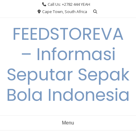
Skip
Call Us: +2782 444 YEAH
to
Cape Town, South Africa
content
FEEDSTOREVA
– Informasi
Seputar Sepak
Bola Indonesia
Menu