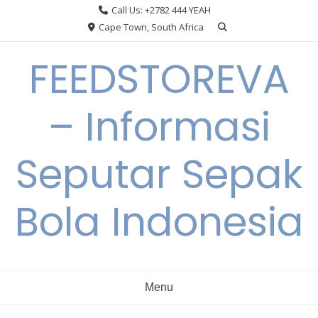
Skip
Call Us: +2782 444 YEAH
to
Cape Town, South Africa
content
FEEDSTOREVA
– Informasi
Seputar Sepak
Bola Indonesia
Menu