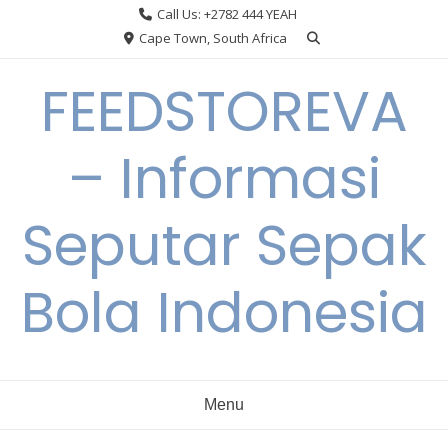
Skip
Call Us: +2782 444 YEAH
to
Cape Town, South Africa
content
FEEDSTOREVA
– Informasi
Seputar Sepak
Bola Indonesia
Menu