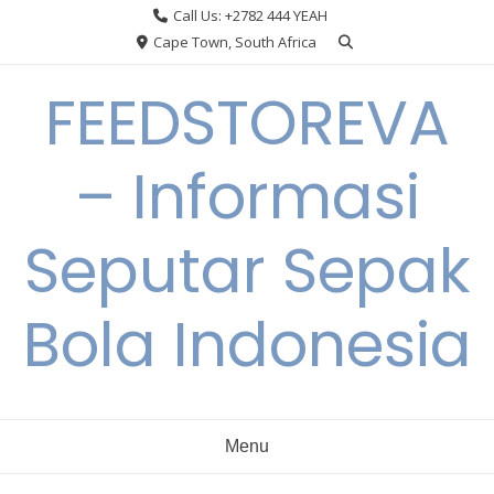
Skip
Call Us: +2782 444 YEAH
to
Cape Town, South Africa
content
FEEDSTOREVA
– Informasi
Seputar Sepak
Bola Indonesia
Menu